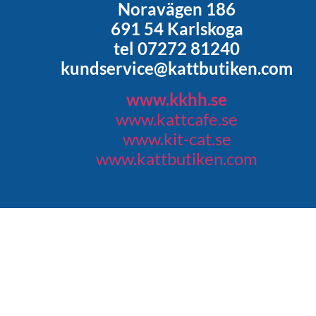
Noravägen 186
691 54 Karlskoga
tel 07272 81240
kundservice@kattbutiken.com
www.kkhh.se
www.kattcafe.se
www.kit-cat.se
www.kattbutiken.com