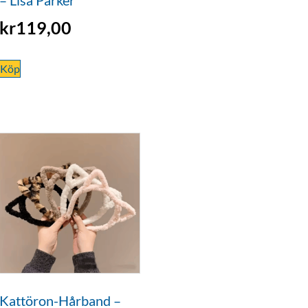
kr
119,00
Köp
Kattöron-Hårband –