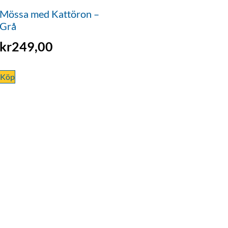
Mössa med Kattöron –
Grå
kr
249,00
Köp