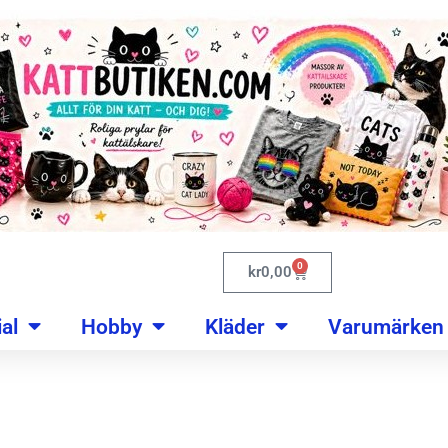
0
kr
0,00
al
Hobby
Kläder
Varumärken