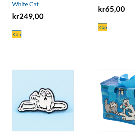
White Cat
kr
65,00
kr
249,00
Köp
Köp