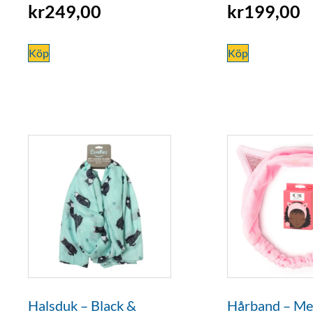
kr
249,00
kr
199,00
Köp
Köp
Halsduk – Black &
Hårband – Me