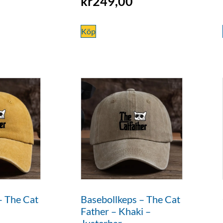
kr
249,00
Köp
– The Cat
Basebollkeps – The Cat
Father – Khaki –
Justerbar