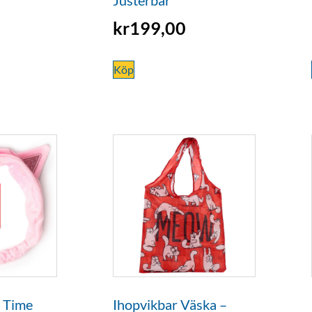
kr
199,00
Köp
 Time
Ihopvikbar Väska –