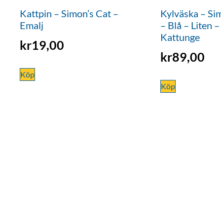
Kattpin – Simon’s Cat –
Kylväska – Si
Emalj
– Blå – Liten –
Kattunge
kr
19,00
kr
89,00
Köp
Köp