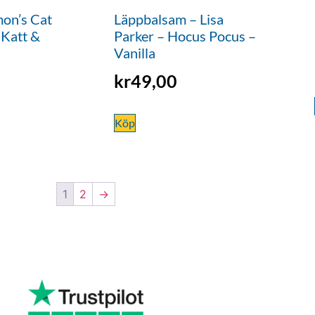
mon’s Cat
Läppbalsam – Lisa
 Katt &
Parker – Hocus Pocus –
Vanilla
kr
49,00
Köp
1
2
→