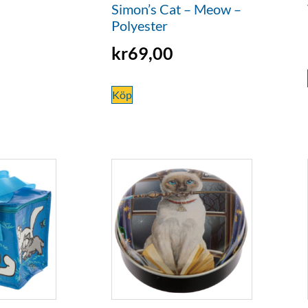
Simon’s Cat – Meow –
Polyester
kr
69,00
Köp