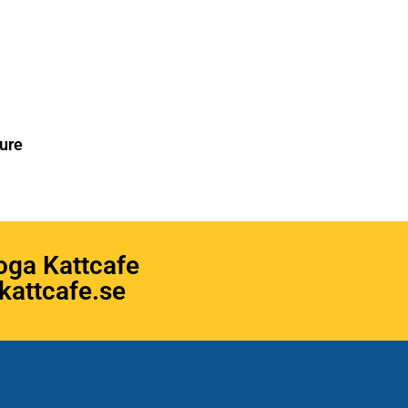
ure
oga Kattcafe
attcafe.se