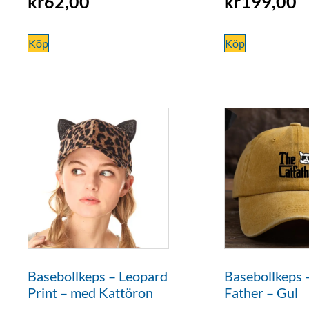
kr
62,00
kr
199,00
Köp
Köp
Basebollkeps – Leopard
Basebollkeps 
Print – med Kattöron
Father – Gul