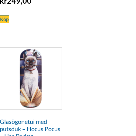
kr
249,00
Köp
Glasögonetui med
putsduk – Hocus Pocus
– Lisa Parker