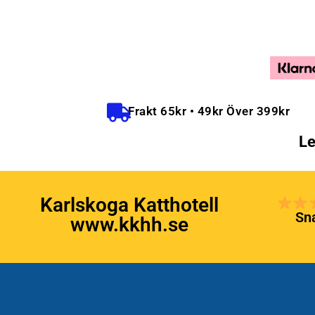
Frakt 65kr • 49kr Över 399kr
Le
Karlskoga Katthotell
Sna
www.kkhh.se