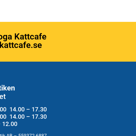
oga Kattcafe
attcafe.se
tiken
et
.00 14.00 – 17.30
2.00 14.00 – 17.30
– 12.00
utik AB – 559372-6887