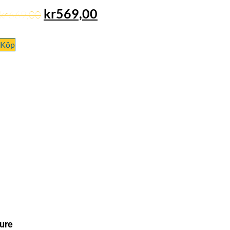
kr
569,00
kr
669,00
Köp
ure