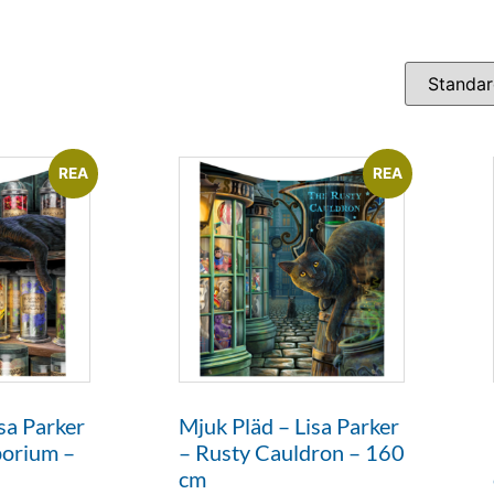
REA
REA
sa Parker
Mjuk Pläd – Lisa Parker
porium –
– Rusty Cauldron – 160
cm