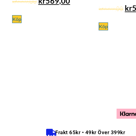
kr
569,00
kr
669,00
kr
kr
669,00
Köp
Köp
Frakt 65kr • 49kr Över 399kr