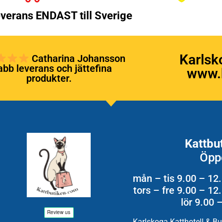
verans ENDAST till Sverige
Karlsk
Catharina Johansson
bb leverans och jättefina
www.k
produkter.
Kattbu
Öpp
mån – tis 9.00 – 12
tors – fre 9.00 – 1
lör 9.00 
Karlskoga Katthotell & B