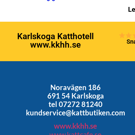
Le
Karlskoga Katthotell
Sna
www.kkhh.se
Noravägen 186
691 54 Karlskoga
tel 07272 81240
kundservice@kattbutiken.com
www.kkhh.se
www.kattcafe.se