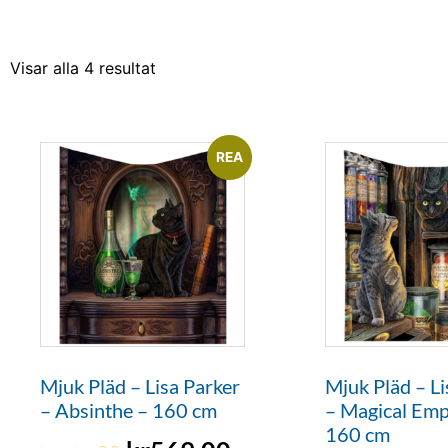
Visar alla 4 resultat
REA
Mjuk Pläd – Lisa Parker
Mjuk Pläd – Li
– Absinthe – 160 cm
– Magical Em
160 cm