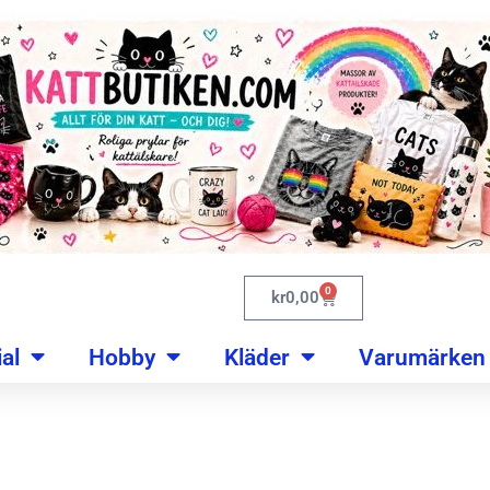
0
kr
0,00
al
Hobby
Kläder
Varumärken