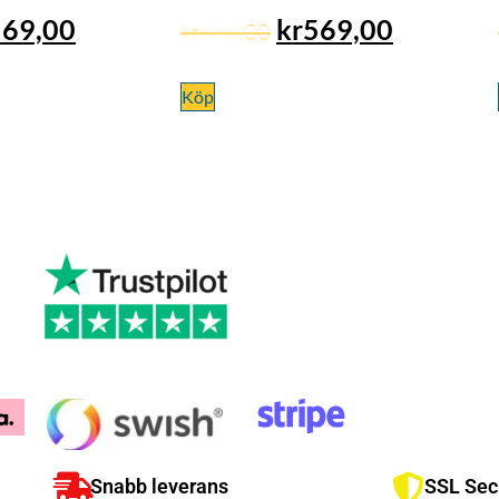
569,00
kr
569,00
kr
669,00
Köp
Snabb leverans
SSL Sec