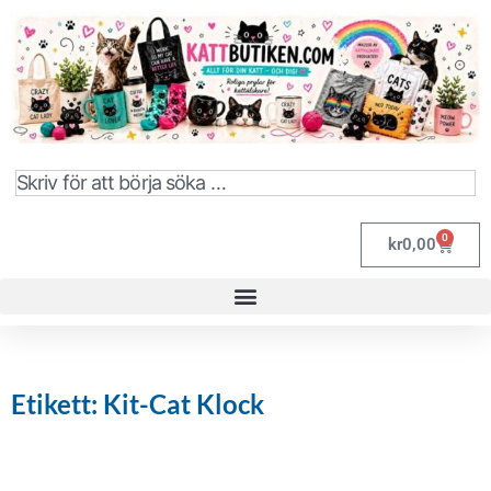
0
kr
0,00
Etikett: Kit-Cat Klock