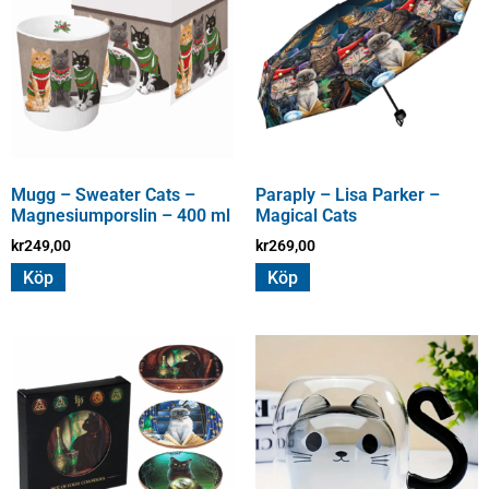
Mugg – Sweater Cats –
Paraply – Lisa Parker –
Magnesiumporslin – 400 ml
Magical Cats
kr
249,00
kr
269,00
Köp
Köp