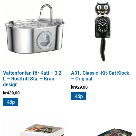
Vattenfontän för Katt – 3,2
A01. Classic -Kit-Cat Klock
L – Rostfritt Stål – Kran-
– Original
design
kr
929,00
kr
439,00
Köp
Köp