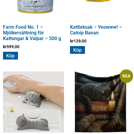
Farm Food No. 1 –
Kattleksak – Yeowww! –
Mjölkersättning för
Catnip Banan
Kattungar & Valpar – 500 g
kr
129,00
kr
599,00
Köp
Köp
REA