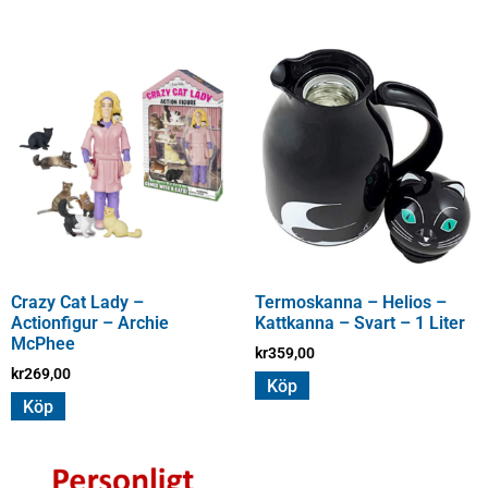
Crazy Cat Lady –
Termoskanna – Helios –
Actionfigur – Archie
Kattkanna – Svart – 1 Liter
McPhee
kr
359,00
kr
269,00
Köp
Köp