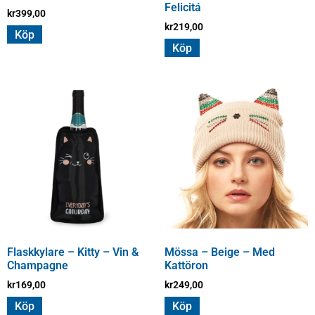
Felicitá
kr
399,00
kr
219,00
Köp
Köp
Flaskkylare – Kitty – Vin &
Mössa – Beige – Med
Champagne
Kattöron
kr
169,00
kr
249,00
Köp
Köp