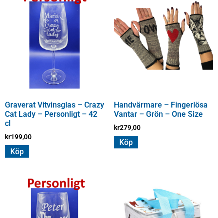
Graverat Vitvinsglas – Crazy
Handvärmare – Fingerlösa
Cat Lady – Personligt – 42
Vantar – Grön – One Size
cl
kr
279,00
kr
199,00
Köp
Köp