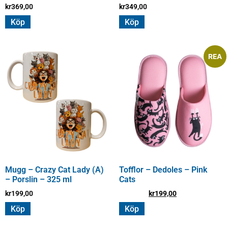
kr
369,00
kr
349,00
Köp
Köp
REA
Mugg – Crazy Cat Lady (A)
Tofflor – Dedoles – Pink
– Porslin – 325 ml
Cats
kr
199,00
kr
279,00
kr
199,00
Köp
Köp