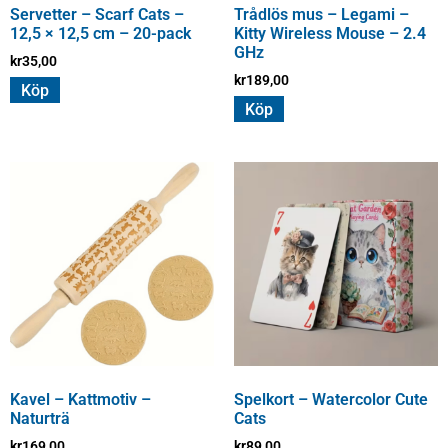
Servetter – Scarf Cats –
Trådlös mus – Legami –
12,5 × 12,5 cm – 20-pack
Kitty Wireless Mouse – 2.4
GHz
kr
35,00
kr
189,00
Köp
Köp
Kavel – Kattmotiv –
Spelkort – Watercolor Cute
Naturträ
Cats
kr
169,00
kr
89,00