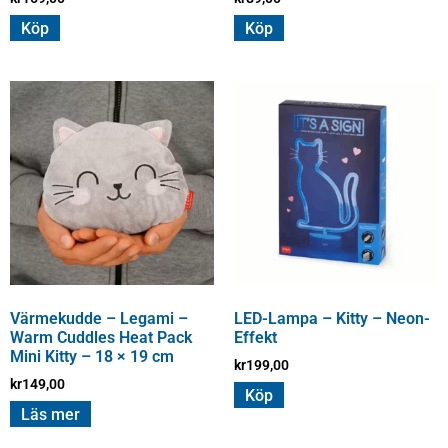
Köp
Köp
Värmekudde – Legami –
LED-Lampa – Kitty – Neon-
Warm Cuddles Heat Pack
Effekt
Mini Kitty – 18 × 19 cm
kr
199,00
kr
149,00
Köp
Läs mer