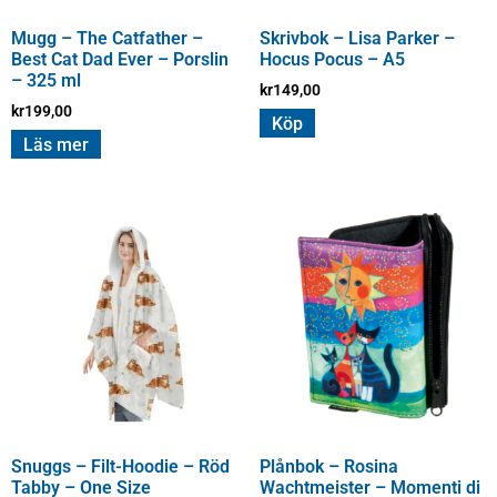
Mugg – The Catfather –
Skrivbok – Lisa Parker –
Best Cat Dad Ever – Porslin
Hocus Pocus – A5
– 325 ml
kr
149,00
kr
199,00
Köp
Läs mer
Snuggs – Filt-Hoodie – Röd
Plånbok – Rosina
Tabby – One Size
Wachtmeister – Momenti di