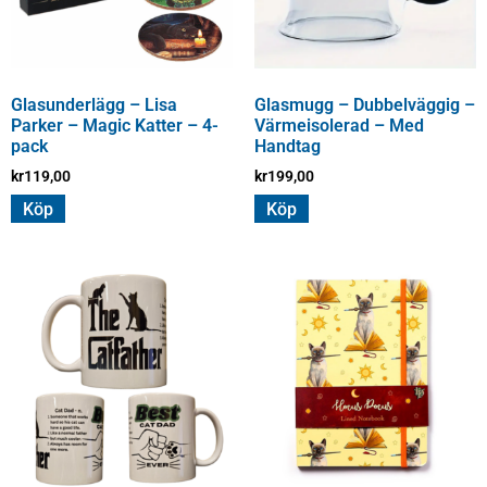
Glasunderlägg – Lisa
Glasmugg – Dubbelväggig –
Parker – Magic Katter – 4-
Värmeisolerad – Med
pack
Handtag
kr
119,00
kr
199,00
Köp
Köp