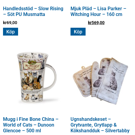
Handledsstöd – Slow Rising
Mjuk Pläd – Lisa Parker –
– Söt PU Musmatta
Witching Hour – 160 cm
kr
69,00
kr
669,00
kr
569,00
Köp
Köp
Mugg i Fine Bone China –
Ugnshandskeset –
World of Cats – Dunoon
Grytvante, Grytlapp &
Glencoe – 500 ml
Kökshandduk – Silvertabby