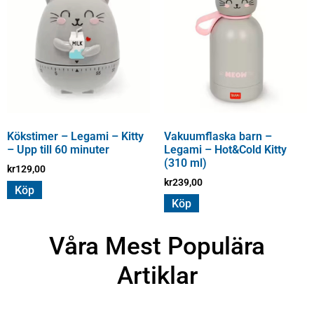
Kökstimer – Legami – Kitty
Vakuumflaska barn –
– Upp till 60 minuter
Legami – Hot&Cold Kitty
(310 ml)
kr
129,00
kr
239,00
Köp
Köp
Våra Mest Populära
Artiklar