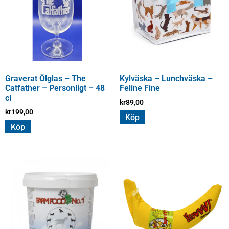
Graverat Ölglas – The
Kylväska – Lunchväska –
Catfather – Personligt – 48
Feline Fine
cl
kr
89,00
kr
199,00
Köp
Köp