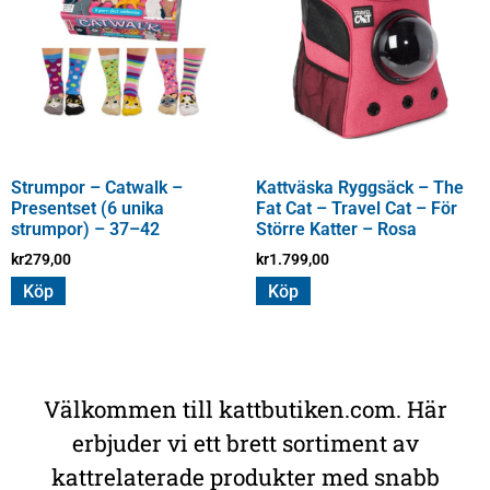
Strumpor – Catwalk –
Kattväska Ryggsäck – The
Presentset (6 unika
Fat Cat – Travel Cat – För
strumpor) – 37–42
Större Katter – Rosa
kr
279,00
kr
1.799,00
Köp
Köp
Välkommen till kattbutiken.com. Här
erbjuder vi ett brett sortiment av
kattrelaterade produkter med snabb