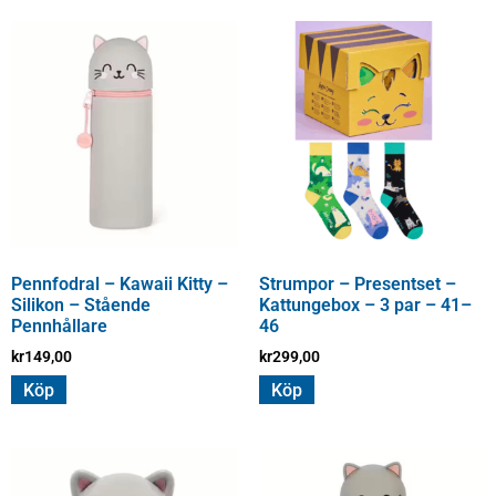
Pennfodral – Kawaii Kitty –
Strumpor – Presentset –
Silikon – Stående
Kattungebox – 3 par – 41–
Pennhållare
46
kr
149,00
kr
299,00
Köp
Köp